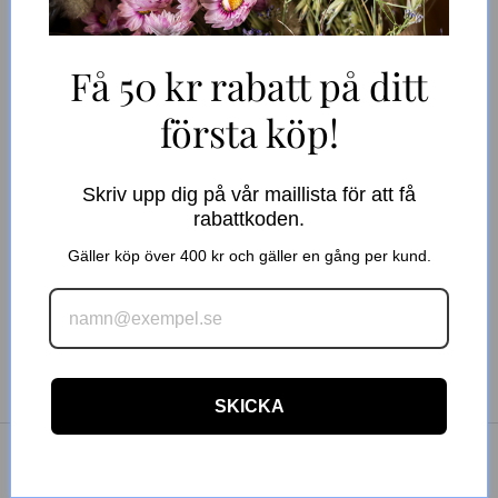
Naturlig torkad lagurus (harsvans) av högsta kvalitet. Ett
Få 50 kr rabatt på ditt
torkat gräs som passar i alla hem. Arrangera för sig själv
eller tillsammans med andra torkade blommor.
första köp!
Bilden visar helbunt
Skriv upp dig på vår maillista för att få
BESKRIVNING
rabattkoden.
Gäller köp över 400 kr och gäller en gång per kund.
SPECIFIKATIONER
Längd: ca 60 cm
Vikt: ca 100 gram
FRAKT & RETUR
SKICKA
Omdömen från våra kunder