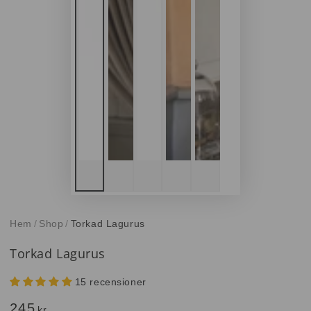
Hem
/
Shop
/
Torkad Lagurus
Torkad Lagurus
15 recensioner
245
Ordinarie
kr